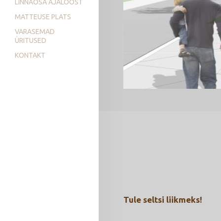
LINNAOSA AJALOOST
MATTEUSE PLATS
VARASEMAD
ÜRITUSED
KONTAKT
Tule seltsi liikmeks!