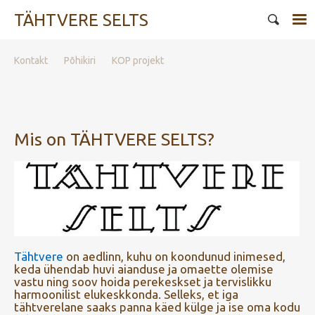
TÄHTVERE SELTS
Kontakt
Põhikiri
KOP projekt
Mis on TÄHTVERE SELTS?
Tähtvere
on aedlinn, kuhu on koondunud inimesed,
keda ühendab huvi aianduse ja omaette olemise
vastu ning soov hoida perekeskset ja tervislikku
harmoonilist elukeskkonda. Selleks, et iga
tähtverelane saaks panna käed külge ja ise oma kodu