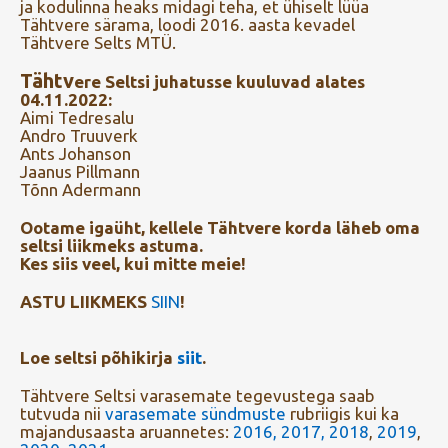
ja kodulinna heaks midagi teha, et ühiselt lüüa
Tähtvere särama, loodi 2016. aasta kevadel
Tähtvere Selts MTÜ.
Tähtv
ere Seltsi juhatusse kuuluvad alates
04.11.2022:
Aimi Tedresalu
Andro Truuverk
Ants Johanson
Jaanus Pillmann
Tõnn Adermann
Ootame igaüht, kellele Tähtvere korda läheb oma
seltsi liikmeks astuma.
Kes siis veel, kui mitte meie!
ASTU LIIKMEKS
SIIN
!
Loe seltsi põhikirja
siit
.
Tähtvere Seltsi varasemate tegevustega saab
tutvuda nii
varasemate sündmuste
rubriigis kui ka
majandusaasta aruannetes:
2016,
2017,
2018
,
2019
,