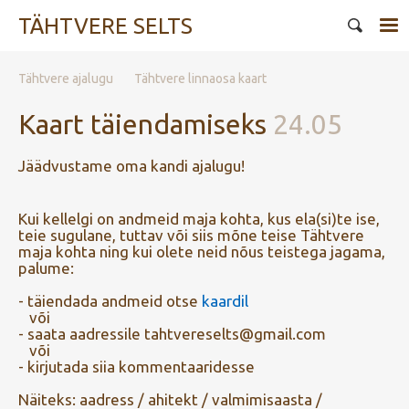
TÄHTVERE SELTS
Tähtvere ajalugu
Tähtvere linnaosa kaart
Kaart täiendamiseks
24.05
Jäädvustame oma kandi ajalugu!
Kui kellelgi on andmeid maja kohta, kus ela(si)te ise,
teie sugulane, tuttav või siis mõne teise Tähtvere
maja kohta ning kui olete neid nõus teistega jagama,
palume:
- täiendada andmeid otse
kaardil
või
- saata aadressile tahtvereselts@gmail.com
või
- kirjutada siia kommentaaridesse
Näiteks: aadress / ahitekt / valmimisaasta /