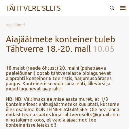
TÄHTVERE SELTS
aiajäätmed
Aiajäätmete konteiner tuleb
Tähtverre 18.-20. mail
10.05
18.maist (reede õhtust) 20. maini (pühapäeva
pealelõunani) ootab tähtverelaste biolagunevat
aiaprahti konteiner 6 tee ristis, harjumuspärases
paigas. Konteinerisse võib tuua lehti, lillevarsi ja
muud lagunevat aiaprahti.
NB! NB! Vältimaks eelmise aasta muret, et 1/3
konteineritest ehitusjäätmeteks kuulutati, kutsume
üles osalema KONTEINERIJÄLGIMISES. Ole hea, anna
endast teada saates kirja tahtvereselts@gmail.com
ning jälgime koos, et vaid aiajäätmed tee
konteinerisse leiaksid!!