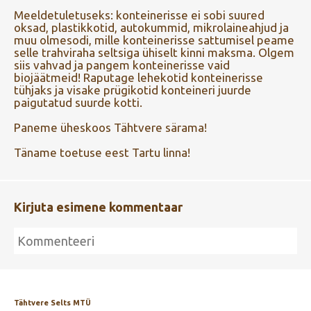
Meeldetuletuseks: konteinerisse ei sobi suured
oksad, plastikkotid, autokummid, mikrolaineahjud ja
muu olmesodi, mille konteinerisse sattumisel peame
selle trahviraha seltsiga ühiselt kinni maksma. Olgem
siis vahvad ja pangem konteinerisse vaid
biojäätmeid! Raputage lehekotid konteinerisse
tühjaks ja visake prügikotid konteineri juurde
paigutatud suurde kotti.
Paneme üheskoos Tähtvere särama!
Täname toetuse eest Tartu linna!
Kirjuta esimene kommentaar
Tähtvere Selts MTÜ