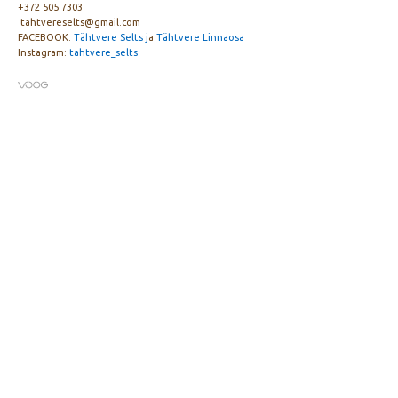
+372 505 7303
tahtvereselts@gmail.com
FACEBOOK:
Tähtvere Selts j
a
Tähtvere Linnaosa
Instagram:
tahtvere_selts