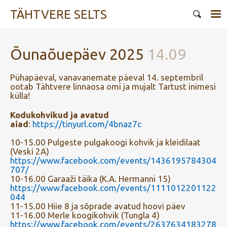
TÄHTVERE SELTS
Õunaõuepäev 2025
14.09
Pühapäeval, vanavanemate päeval 14. septembril
ootab Tähtvere linnaosa omi ja mujalt Tartust inimesi
külla!
Kodukohvikud ja avatud
aiad
:
https://tinyurl.com/4bnaz7c
10-15.00 Pulgeste pulgakoogi kohvik ja kleidilaat
(Veski 2A)
https://www.facebook.com/events/1436195784304
707/
10-16.00 Garaaži täika (K.A. Hermanni 15)
https://www.facebook.com/events/1111012201122
044
11-15.00 Hiie 8 ja sõprade avatud hoovi päev
11-16.00 Merle koogikohvik (Tungla 4)
https://www.facebook.com/events/2637634183278