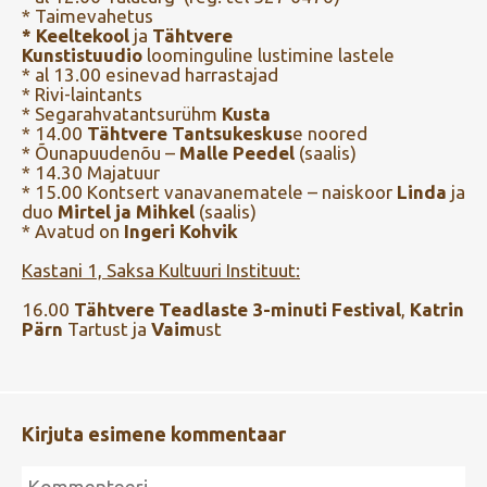
* Taimevahetus
* Keeltekool
ja
Tähtvere
Kunstistuudio
loominguline lustimine lastele
* al 13.00 esinevad harrastajad
* Rivi-laintants
* Segarahvatantsurühm
Kusta
* 14.00
Tähtvere Tantsukeskus
e noored
* Õunapuudenõu –
Malle Peedel
(saalis)
* 14.30 Majatuur
* 15.00 Kontsert vanavanematele – naiskoor
Linda
ja
duo
Mirtel ja Mihkel
(saalis)
* Avatud on
Ingeri Kohvik
Kastani 1, Saksa Kultuuri Instituut:
16.00
Tähtvere Teadlaste 3-minuti Festival
,
Katrin
Pärn
Tartust ja
Vaim
ust
Kirjuta esimene kommentaar