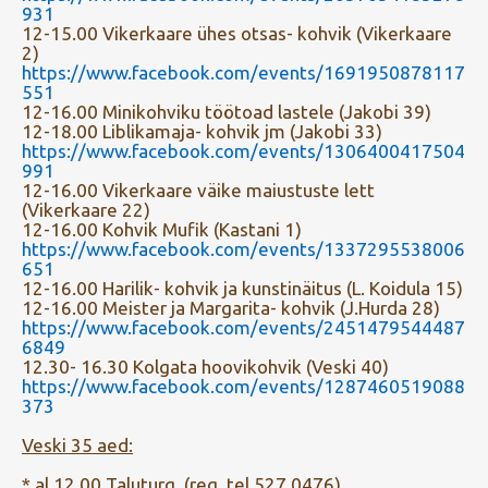
931
12-15.00 Vikerkaare ühes otsas- kohvik (Vikerkaare
2)
https://www.facebook.com/events/1691950878117
551
12-16.00 Minikohviku töötoad lastele (Jakobi 39)
12-18.00 Liblikamaja- kohvik jm (Jakobi 33)
https://www.facebook.com/events/1306400417504
991
12-16.00 Vikerkaare väike maiustuste lett
(Vikerkaare 22)
12-16.00 Kohvik Mufik (Kastani 1)
https://www.facebook.com/events/1337295538006
651
12-16.00 Harilik- kohvik ja kunstinäitus (L. Koidula 15)
12-16.00 Meister ja Margarita- kohvik (J.Hurda 28)
https://www.facebook.com/events/2451479544487
6849
12.30- 16.30 Kolgata hoovikohvik (Veski 40)
https://www.facebook.com/events/1287460519088
373
Veski 35 aed:
* al 12.00 Taluturg (reg. tel 527 0476)