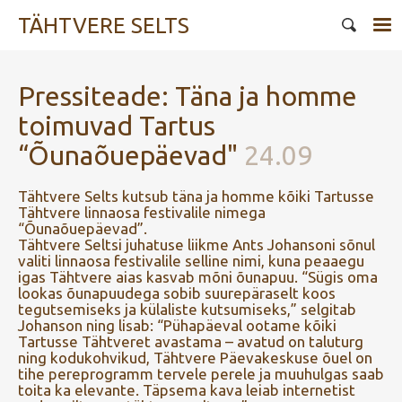
TÄHTVERE SELTS
Pressiteade: Täna ja homme
toimuvad Tartus
“Õunaõuepäevad"
24.09
Tähtvere Selts kutsub täna ja homme kõiki Tartusse
Tähtvere linnaosa festivalile nimega
“Õunaõuepäevad”.
Tähtvere Seltsi juhatuse liikme Ants Johansoni sõnul
valiti linnaosa festivalile selline nimi, kuna peaaegu
igas Tähtvere aias kasvab mõni õunapuu. “Sügis oma
lookas õunapuudega sobib suurepäraselt koos
tegutsemiseks ja külaliste kutsumiseks,” selgitab
Johanson ning lisab: “Pühapäeval ootame kõiki
Tartusse Tähtveret avastama – avatud on taluturg
ning kodukohvikud, Tähtvere Päevakeskuse õuel on
tihe pereprogramm tervele perele ja muuhulgas saab
toita ka elevante. Täpsema kava leiab internetist