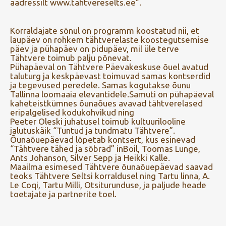
aadressilt www.tähtvereselts.ee”.
Korraldajate sõnul on programm koostatud nii, et
laupäev on rohkem tähtverelaste koostegutsemise
päev ja pühapäev on pidupäev, mil üle terve
Tähtvere toimub palju põnevat.
Pühapäeval on Tähtvere Päevakeskuse õuel avatud
taluturg ja keskpäevast toimuvad samas kontserdid
ja tegevused peredele. Samas kogutakse õunu
Tallinna loomaaia elevantidele.Samuti on pühapäeval
kaheteistkümnes õunaõues avavad tähtverelased
eripalgelised kodukohvikud ning
Peeter Oleski juhatusel toimub kultuurilooline
jalutuskäik “Tuntud ja tundmatu Tähtvere”.
Õunaõuepäevad lõpetab kontsert, kus esinevad
“Tähtvere tähed ja sõbrad” inBoil, Toomas Lunge,
Ants Johanson, Silver Sepp ja Heikki Kalle.
Maailma esimesed Tähtvere õunaõuepäevad saavad
teoks Tähtvere Seltsi korraldusel ning Tartu linna, A.
Le Coqi, Tartu Milli, Otsiturunduse, ja paljude heade
toetajate ja partnerite toel.