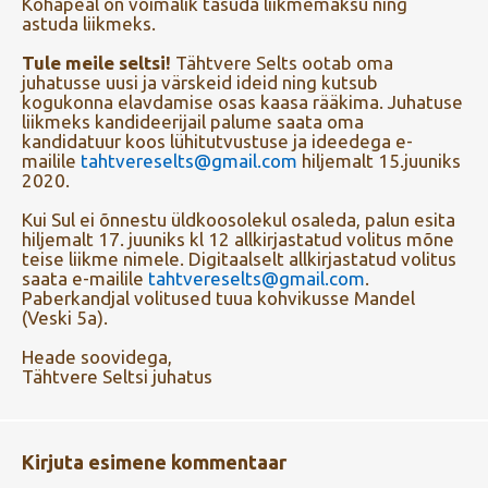
Kohapeal on võimalik tasuda liikmemaksu ning
astuda liikmeks.
Tule meile seltsi!
Tähtvere Selts ootab oma
juhatusse uusi ja värskeid ideid ning kutsub
kogukonna elavdamise osas kaasa rääkima. Juhatuse
liikmeks kandideerijail palume saata oma
kandidatuur koos lühitutvustuse ja ideedega e-
mailile
tahtvereselts@gmail.com
hiljemalt 15.juuniks
2020.
Kui Sul ei õnnestu üldkoosolekul osaleda, palun esita
hiljemalt 17. juuniks kl 12 allkirjastatud volitus mõne
teise liikme nimele. Digitaalselt allkirjastatud volitus
saata e-mailile
tahtvereselts@gmail.com
.
Paberkandjal volitused tuua kohvikusse Mandel
(Veski 5a).
Heade soovidega,
Tähtvere Seltsi juhatus
Kirjuta esimene kommentaar