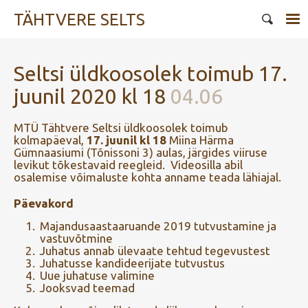
TÄHTVERE SELTS
Seltsi üldkoosolek toimub 17.
juunil 2020 kl 18
04.06
MTÜ Tähtvere Seltsi üldkoosolek toimub
kolmapäeval,
17. juunil kl 18
Miina Härma
Gümnaasiumi (Tõnissoni 3) aulas, järgides viiruse
levikut tõkestavaid reegleid. Videosilla abil
osalemise võimaluste kohta anname teada lähiajal.
Päevakord
Majandusaastaaruande 2019 tutvustamine ja
vastuvõtmine
Juhatus annab ülevaate tehtud tegevustest
Juhatusse kandideerijate tutvustus
Uue juhatuse valimine
Jooksvad teemad