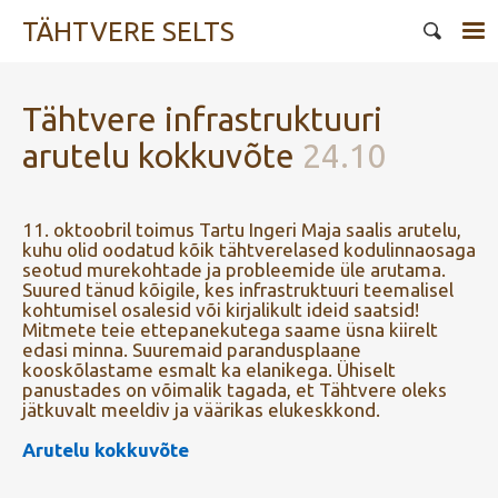
TÄHTVERE SELTS
Tähtvere infrastruktuuri
arutelu kokkuvõte
24.10
11. oktoobril toimus Tartu Ingeri Maja saalis arutelu,
kuhu olid oodatud kõik tähtverelased kodulinnaosaga
seotud murekohtade ja probleemide üle arutama.
Suured tänud kõigile, kes infrastruktuuri teemalisel
kohtumisel osalesid või kirjalikult ideid saatsid!
Mitmete teie ettepanekutega saame üsna kiirelt
edasi minna. Suuremaid parandusplaane
kooskõlastame esmalt ka elanikega. Ühiselt
panustades on võimalik tagada, et Tähtvere oleks
jätkuvalt meeldiv ja väärikas elukeskkond.
Arutelu kokkuvõte