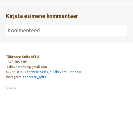
Kirjuta esimene kommentaar
Tähtvere Selts MTÜ
+372 505 7303
tahtvereselts@gmail.com
FACEBOOK:
Tähtvere Selts j
a
Tähtvere Linnaosa
Instagram:
tahtvere_selts