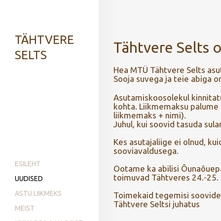
TÄHTVERE
Tähtvere Selts o
SELTS
Hea MTÜ Tähtvere Selts asut
Sooja suvega ja teie abiga 
Asutamiskoosolekul kinnitatud
kohta. Liikmemaksu palume 
liikmemaks + nimi).
Juhul, kui soovid tasuda sul
Kes asutajaliige ei olnud, k
sooviavaldusega.
ESILEHT
Ootame ka abilisi Õunaõuep
toimuvad Tähtveres 24.-25. 
UUDISED
ASTU LIIKMEKS
Toimekaid tegemisi soovide
Tähtvere Seltsi juhatus
MEIST