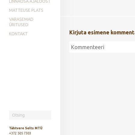
LINNAOSA AJALOOST
MATTEUSE PLATS
VARASEMAD
ÜRITUSED
Kirjuta esimene komment
KONTAKT
Tähtvere Selts MTÜ
+372 505 7303