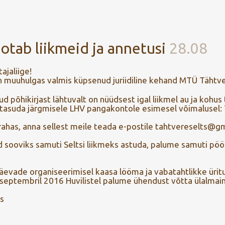
otab liikmeid ja annetusi
28.08
ajaliige!
on muuhulgas valmis küpsenud juriidiline kehand MTÜ Tähtve
 põhikirjast lähtuvalt on nüüdsest igal liikmel au ja kohus
tasuda järgmisele LHV pangakontole esimesel võimalusel:
arahas, anna sellest meile teada e-postile tahtvereselts@g
uid sooviks samuti Seltsi liikmeks astuda, palume samuti pö
äevade organiseerimisel kaasa lööma ja vabatahtlikke ü
septembril 2016 Huvilistel palume ühendust võtta ülalmaini
s