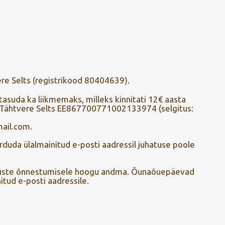
re Selts (registrikood 80404639).
 tasuda ka liikmemaks, milleks kinnitati 12€ aasta
 Tähtvere Selts EE867700771002133974 (selgitus:
mail.com.
örduda ülalmainitud e-posti aadressil juhatuse poole
rituste õnnestumisele hoogu andma. Õunaõuepäevad
tud e-posti aadressile.