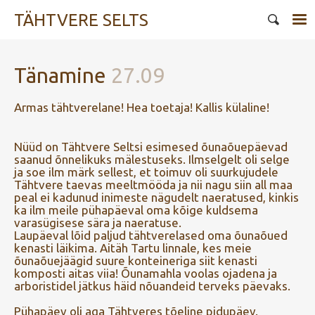
TÄHTVERE SELTS
Tänamine
27.09
Armas tähtverelane! Hea toetaja! Kallis külaline!
Nüüd on Tähtvere Seltsi esimesed õunaõuepäevad
saanud õnnelikuks mälestuseks. Ilmselgelt oli selge
ja soe ilm märk sellest, et toimuv oli suurkujudele
Tähtvere taevas meeltmööda ja nii nagu siin all maa
peal ei kadunud inimeste nägudelt naeratused, kinkis
ka ilm meile pühapäeval oma kõige kuldsema
varasügisese sära ja naeratuse.
Laupäeval lõid paljud tähtverelased oma õunaõued
kenasti läikima. Aitäh Tartu linnale, kes meie
õunaõuejäägid suure konteineriga siit kenasti
komposti aitas viia! Õunamahla voolas ojadena ja
arboristidel jätkus häid nõuandeid terveks päevaks.
Pühapäev oli aga Tähtveres tõeline pidupäev.