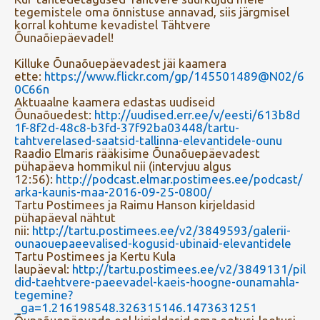
tegemistele oma õnnistuse annavad, siis järgmisel
korral kohtume kevadistel Tähtvere
Õunaõiepäevadel!
Killuke Õunaõuepäevadest jäi kaamera
ette:
https://www.flickr.com/gp/145501489@N02/6
0C66n
Aktuaalne kaamera edastas uudiseid
Õunaõuedest:
http://uudised.err.ee/v/eesti/613b8d
1f-8f2d-48c8-b3fd-37f92ba03448/tartu-
tahtverelased-saatsid-tallinna-elevantidele-ounu
Raadio Elmaris rääkisime Õunaõuepäevadest
pühapäeva hommikul nii (intervjuu algus
12:56):
http://podcast.elmar.postimees.ee/podcast/
arka-kaunis-maa-2016-09-25-0800/
Tartu Postimees ja Raimu Hanson kirjeldasid
pühapäeval nähtut
nii:
http://tartu.postimees.ee/v2/3849593/galerii-
ounaouepaeevalised-kogusid-ubinaid-elevantidele
Tartu Postimees ja Kertu Kula
laupäeval:
http://tartu.postimees.ee/v2/3849131/pil
did-taehtvere-paeevadel-kaeis-hoogne-ounamahla-
tegemine?
_ga=1.216198548.326315146.1473631251