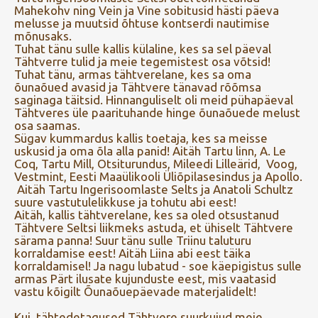
Mahekohv ning Vein ja Vine sobitusid hästi päeva
melusse ja muutsid õhtuse kontserdi nautimise
mõnusaks.
Tuhat tänu sulle kallis külaline, kes sa sel päeval
Tähtverre tulid ja meie tegemistest osa võtsid!
Tuhat tänu, armas tähtverelane, kes sa oma
õunaõued avasid ja Tähtvere tänavad rõõmsa
saginaga täitsid. Hinnanguliselt oli meid pühapäeval
Tähtveres üle paarituhande hinge õunaõuede melust
osa saamas.
Sügav kummardus kallis toetaja, kes sa meisse
uskusid ja oma õla alla panid! Aitäh Tartu linn, A. Le
Coq, Tartu Mill, Otsiturundus, Mileedi Lilleärid, Voog,
Vestmint, Eesti Maaülikooli Üliõpilasesindus ja Apollo.
Aitäh Tartu Ingerisoomlaste Selts ja Anatoli Schultz
suure vastutulelikkuse ja tohutu abi eest!
Aitäh, kallis tähtverelane, kes sa oled otsustanud
Tähtvere Seltsi liikmeks astuda, et ühiselt Tähtvere
särama panna! Suur tänu sulle Triinu taluturu
korraldamise eest! Aitäh Liina abi eest täika
korraldamisel! Ja nagu lubatud - soe käepigistus sulle
armas Pärt ilusate kujunduste eest, mis vaatasid
vastu kõigilt Õunaõuepäevade materjalidelt!
Kui tähtedetagused Tähtvere suurkujud meie