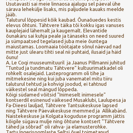
Usutavasti sai meie linnaosa ajalugu sel päeval ühe
särava lehekülje lisaks, mis paljudele kauaks meelde
jääb.
Taluturul lõppesid kõik kaubad. Õunaõuedes kestis
elevus õhtuni. Tähtvere täika tõi kokku igas vanuses
kauplejaid lähemalt ja kaugemalt. Elevantide
õunakäru sai kuhja peale ja tänaseks on need suured
ja sümpaatsed tegelased juba meie õuntega
maiustamas. Loomaaia töötajate sõnul näevad nad
mitte just ülearu tihti seal nii puhtaid, ilusaid ja häid
õunu!
A. Le Coqi muuseumituuril ja Jaanus Pillmanni juhitud
"Tuntud ja tundmatu Tähtvere" kultuurimatkadel oli
rohkelt osalejaid. Lasteprogramm oli tihe ja
mitmekesine ning kui juba vanematel mitu tiiru
taluturul tehtud ja kohvigi joodud, ei tahtnud
väikestel seal mängud lõppeda.
Kõigi südamed võitsid "Inimeselt inimesele"
kontserdil esinenud väikesed Musaklubi, Laulupesa ja
Fa-Dieesi lauljad, Tähtvere Tantsukeskuse lapsed
ning Tähtvere Päevakeskuse memmed ja Allikabänd.
Naistekeskuse ja Kolgata koguduse programm jättis
kõigile sügava mulje ning õhtune kontsert "Tähtvere
tähed ja sõbrad" oli rahva- ja elamusterohke.
Tartu Ingerisoomlaste Seltsi õuel toimetanud