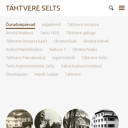
TÄHTVERE SELTS
Õunaõuepäevad
aiajäätmed
Tähtvere linnaosa
Arnold Matteus
Tartu 1929
Tähtvere ajalugu
Tähtvere linnaosa kaart
Ukraina Klubi
Ukraina Kohvik
Avatud Naistekeskus
Näituse 3
Ukraina heaks
Tähtvere Päevakeskus
Ingeri Kohvik
Tähtvere Selts
Tartu Ingerisoomlaste Selts
Saksa Kultuuri Instituut
Õinaõiepäev
Marek Sadam
Tähtvere