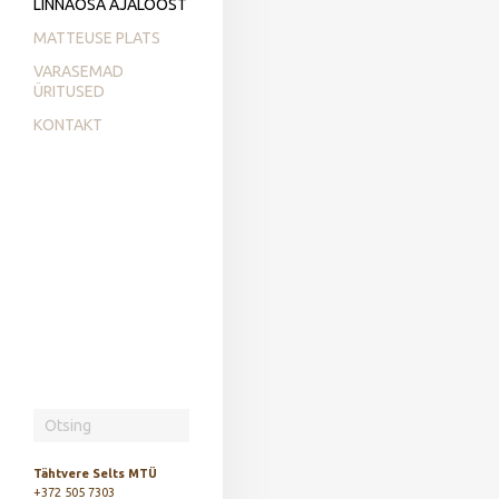
LINNAOSA AJALOOST
MATTEUSE PLATS
VARASEMAD
ÜRITUSED
KONTAKT
Tähtvere Selts MTÜ
+372 505 7303