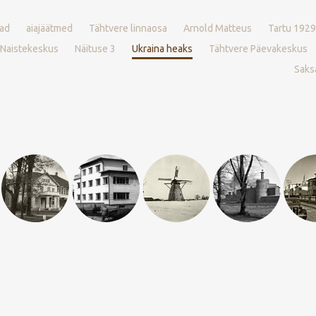
ad
aiajäätmed
Tähtvere linnaosa
Arnold Matteus
Tartu 1929
 Naistekeskus
Näituse 3
Ukraina heaks
Tähtvere Päevakeskus
Saksa