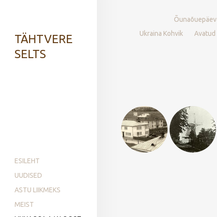
Õunaõuepäev
Ukraina Kohvik
Avatud
TÄHTVERE
SELTS
ESILEHT
UUDISED
ASTU LIIKMEKS
MEIST