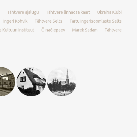
Tähtvere ajalugu
Tähtvere linnaosa kaart
Ukraina Klubi
Ingeri Kohvik
Tähtvere Selts
Tartu Ingerisoomlaste Selts
 Kultuuri Instituut
Õinaõiepäev
Marek Sadam
Tähtvere