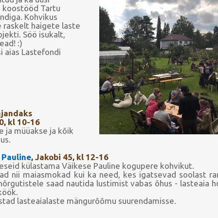
 koostööd Tartu
fondiga. Kohvikus
raskelt haigete laste
ekti. Söö isukalt,
ead! :)
i aias Lastefondi
ajandaks
0, kl 10-16
e ja müüakse ja kõik
us.
 Pauline
, Jakobi 45, kl 12-16
ikeseid külastama Väikese Pauline kogupere
kohvikut.
vad nii maiasmokad kui ka need, kes
igatsevad soolast 
hõrgutistele
saad nautida lustimist vabas õhus - lasteaia h
köök.
stad lasteaialaste mängurõõmu suurendamisse.