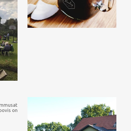
rammusat
oovis on