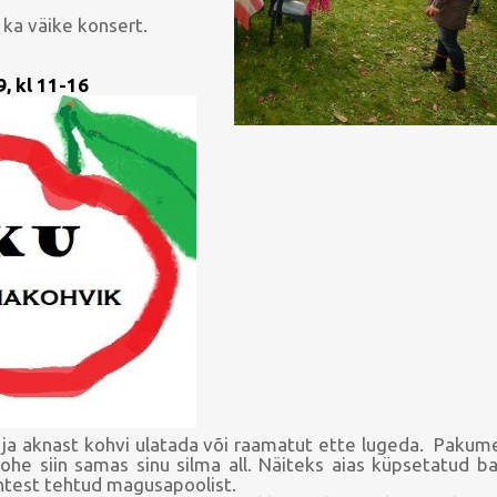
 ka väike konsert.
9, kl 11-16
 ja aknast kohvi ulatada või raamatut ette lugeda. Paku
kohe siin samas sinu silma all. Näiteks aias küpsetatud ba
test tehtud magusapoolist.