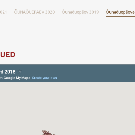
021
ÕUNAÕUEPÄEV 2020
Õunaõuepäev 2019
Õunaõuepäeva
ÕUED