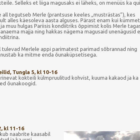
eile. Selleks et liiga magusaks ei läheks, on menüüs ka qui
 all tegutseb Merle (prantsuse keeles „musträstas”), kes
kult alles käesoleva aasta alguses. Pärast enam kui kümmet
 muu hulgas Pariisis kondiitriks õppimist kolis Merle taga
 vanaema majja ning hakkas nägema magusaid unenägusid e
iitrina.
 tulevad Merlele appi parimatest parimad sõbrannad ning
panustab ka mitme enda õunaküpsetisega.
ilid, Tungla 5, kl 10-16
inevat kokteili külmpruulitud kohvist, kuuma kakaod ja k
ned õunakoogid.
, kl 11-16
akub naabrite kaasabil
tud ja ka uusi