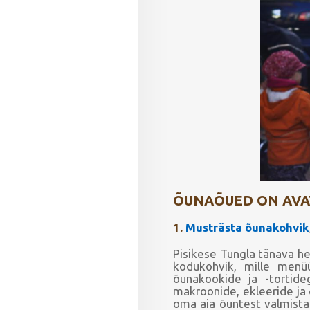
ÕUNAÕUED ON AVATUD
1.
Musträsta õunakohvik
Pisikese Tungla tänava he
kodukohvik, mille menü
õunakookide ja -tortide
makroonide, ekleeride ja
oma aia õuntest valmistat