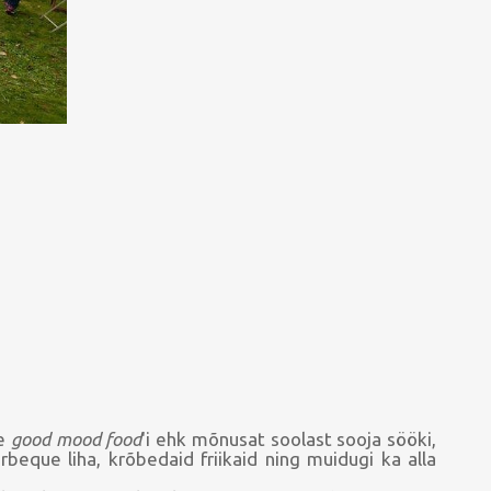
me
good mood food
'i ehk mõnusat soolast sooja sööki,
rbeque liha, krõbedaid friikaid ning muidugi ka alla