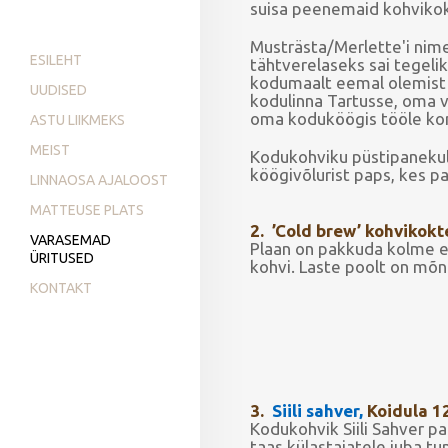
suisa peenemaid kohvikokt
Musträsta/Merlette'i nime
ESILEHT
tähtverelaseks sai tegeli
kodumaalt eemal olemist ja
UUDISED
kodulinna Tartusse, oma
oma koduköögis tööle kond
ASTU LIIKMEKS
MEIST
Kodukohviku püstipanekul
köögivõlurist paps, kes 
LINNAOSA AJALOOST
MATTEUSE PLATS
2. ’Cold brew’ kohvikokte
VARASEMAD
Plaan on pakkuda kolme er
ÜRITUSED
kohvi. Laste poolt on mõ
KONTAKT
3.
Siili sahver,
Koidula 12
Kodukohvik Siili Sahver p
taas külastajatele juba tun