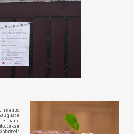
iti magus
esuguste
ste nagu
akutakse
aabritelt