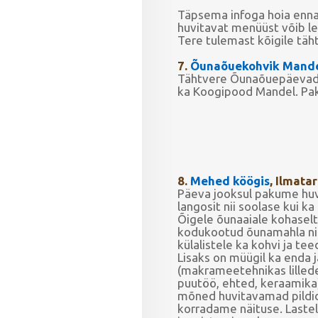
Täpsema infoga hoia ennas
huvitavat menüüst võib le
Tere tulemast kõigile täht
7.
Õunaõuekohvik Mand
Tähtvere Õunaõuepäevadel
ka Koogipood Mandel. Pak
8.
Mehed köögis
, Ilmatar
Päeva jooksul pakume huvi
langosit nii soolase kui k
Õigele õunaaiale kohaselt,
kodukootud õunamahla ni
külalistele ka kohvi ja tee
Lisaks on müügil ka enda 
(makrameetehnikas lillede
puutöö, ehted, keraamik
mõned huvitavamad pildid
korradame näituse. Lastel