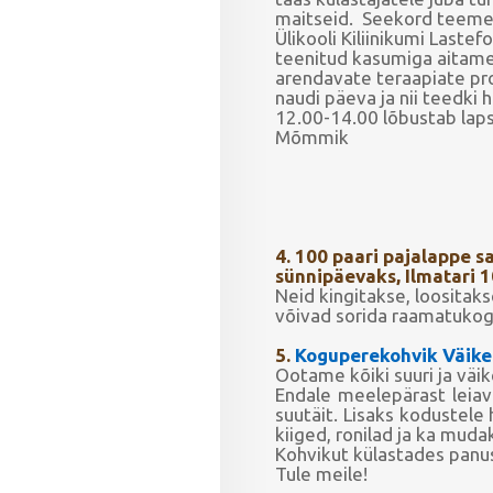
maitseid. Seekord teeme
Ülikooli Kiliinikumi Laste
teenitud kasumiga aitame 
arendavate teraapiate proj
naudi päeva ja nii teedki h
12.00-14.00 lõbustab laps
Mõmmik
4. 100 paari pajalappe s
sünnipäevaks, Ilmatari 1
Neid kingitakse, loositaks
võivad sorida raamatukog
5.
Koguperekohvik Väike
Ootame kõiki suuri ja vä
Endale meelepärast leia
suutäit.
Lisaks kodustele 
kiiged, ronilad
ja ka muda
Kohvikut külastades panu
Tule meile!