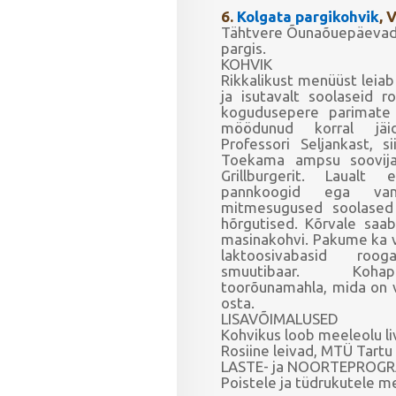
6.
Kolgata pargikohvik
, 
Tähtvere Õunaõuepäevade
pargis.
KOHVIK
Rikkalikust menüüst leia
ja isutavalt soolaseid r
kogudusepere parimate r
möödunud korral jäi
Professori Seljankast, si
Toekama ampsu soovij
Grillburgerit. Laualt
pannkoogid ega van
mitmesugused soolased
hõrgutised. Kõrvale saa
masinakohvi. Pakume ka v
laktoosivabasid ro
smuutibaar. Kohap
toorõunamahla, mida on v
osta.
LISAVÕIMALUSED
Kohvikus loob meeleolu li
Rosiine leivad, MTÜ Tartu
LASTE- ja NOORTEPROG
Poistele ja tüdrukutele m