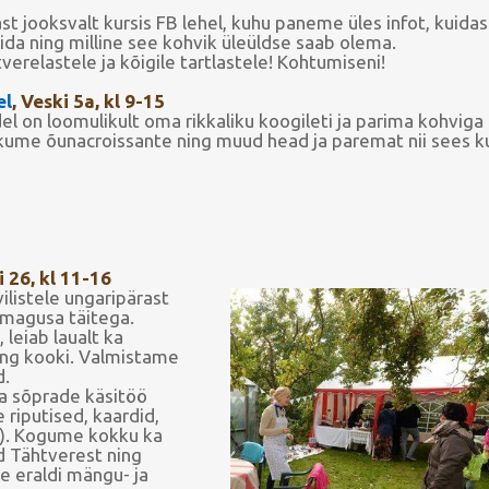
t jooksvalt kursis FB lehel, kuhu paneme üles infot, kui
ida ning milline see kohvik üleüldse saab olema.
verelastele ja kõigile tartlastele! Kohtumiseni!
el
, Veski 5a, kl 9-15
 on loomulikult oma rikkaliku koogileti ja parima kohviga
ume õunacroissante ning muud head ja paremat nii sees kui
i 26, kl 11-16
listele ungaripärast
a magusa täitega.
 leiab laualt ka
ng kooki. Valmistame
d.
ja sõprade käsitöö
 riputised, kaardid,
a). Kogume kokku ka
 Tähtverest ning
e eraldi mängu- ja