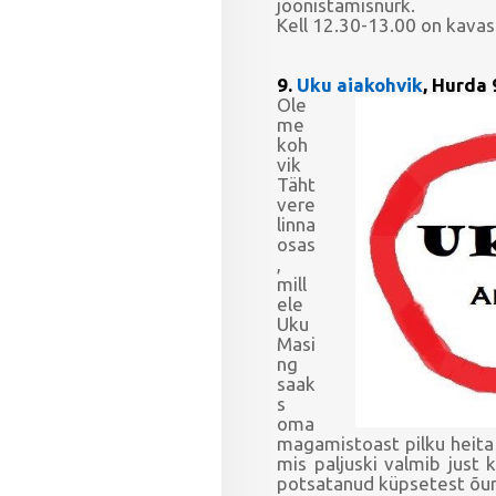
joonistamisnurk.
Kell 12.30-13.00 on kavas
9.
Uku aiakohvik
, Hurda 
Ole
me
koh
vik
Täht
vere
linna
osas
,
mill
ele
Uku
Masi
ng
saak
s
oma
magamistoast pilku heita
mis paljuski valmib just 
potsatanud küpsetest õun