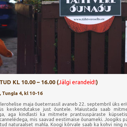
 KL 10.00 – 16.00 (
Jälgi erandeid!
)
, Tungla 4, kl 10-16
lerohelise maja õueterrassil avaneb 22. septembril üks er
üs keskendutakse just õuntele. Maiustada saab mitm
ga, aga kindlasti ka mitmete prantsuspäraste küpseti
 cannelédega, mis saavad eestimaise õunameki. Joogiks p
ud naturaalset mahla. Koogi kõrvale saab ka kohvi ning n