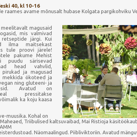
Veski 40, kl 10-16
 raames avame mõnusalt hubase Kolgata pargikohviku Ve
b meelitavalt magusaid
oogasid, mis valmivad
etseptide järgi. Kui
d ilma maitsekast
is tule proovi järele!
atele pakume Mehist
 ei puudu särisevad
ad head vahvlid,
 pirukad ja magusad
b mekkida ökoteed ja
egan ning gluteeni- ja
ogasid. Avatud on
eal pressitakse
õimalik ka koju kaasa
ve-muusika. Kohal on
 Maheaed, Triibulised kaltsuvaibad, Mai Ristioja käsitööka
RAMM
eisterdustoad. Näomaalingud. Piibliviktoriin. Avatud mängu