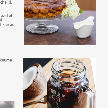
che'id.
 aastat
si
hk asus
a kuuma