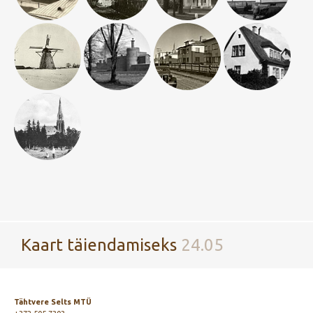
Kaart täiendamiseks
24.05
Tähtvere Selts MTÜ