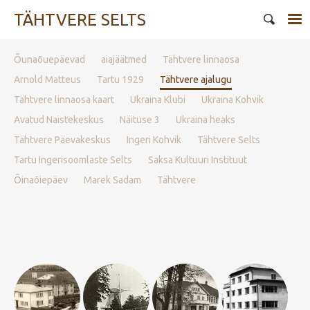
TÄHTVERE SELTS
Õunaõuepäevad
aiajäätmed
Tähtvere linnaosa
Arnold Matteus
Tartu 1929
Tähtvere ajalugu
Tähtvere linnaosa kaart
Ukraina Klubi
Ukraina Kohvik
Avatud Naistekeskus
Näituse 3
Ukraina heaks
Tähtvere Päevakeskus
Ingeri Kohvik
Tähtvere Selts
Tartu Ingerisoomlaste Selts
Saksa Kultuuri Instituut
Õinaõiepäev
Marek Sadam
Tähtvere