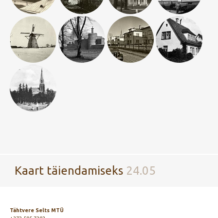
Kaart täiendamiseks
24.05
Tähtvere Selts MTÜ