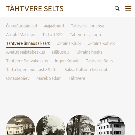
TÄHTVERE SELTS
Õunaõuepäevad
aiajäätmed
Tähtvere linnaosa
Arnold Matteus
Tartu 1929
Tähtvere ajalugu
Tähtvere linnaosa kaart
Ukraina Klubi
Ukraina Kohvik
Avatud Naistekeskus
Näituse 3
Ukraina heaks
Tähtvere Päevakeskus
Ingeri Kohvik
Tähtvere Selts
Tartu Ingerisoomlaste Selts
Saksa Kultuuri Instituut
Õinaõiepäev
Marek Sadam
Tähtvere