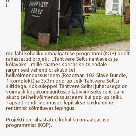
i
me läbi kohaliku omaalgatuse programmi (KOP) poolt
rahastatud projekti „Tähtvere Selts nähtavaks ja
kõlavaks”, mille raames soetas selts endale
järgmised vahendid: akutoitel
helivõimendussüsteem (Roadman 102 Slave Bundle,
1 komplekt) ja 3x3m pop-up telk Tähtvere Seltsi
siltidega. Kokkuleppel Tähtvere Seltsi juhatusega on
võimalik kogukonnaürituste läbiviimiseks rentida nii
akutoitel helivõimendussüsteemi kui pop-up telki.
Täpsed renditingimused lepitakse kokku enne
rentimist sõlmitavas lepingus.
Projekti on rahastatud kohaliku omaalgatuse
programmist (KOP).