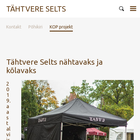
TÄHTVERE SELTS
Kontakt
Põhikiri
KOP projekt
Tähtvere Selts nähtavaks ja
kõlavaks
2
0
1
9.
a
a
s
t
al
vi
is